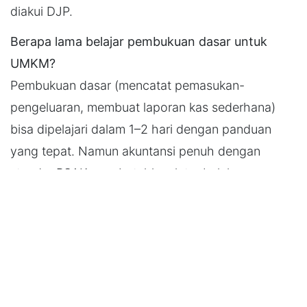
diakui DJP.
Berapa lama belajar pembukuan dasar untuk
UMKM?
Pembukuan dasar (mencatat pemasukan-
pengeluaran, membuat laporan kas sederhana)
bisa dipelajari dalam 1–2 hari dengan panduan
yang tepat. Namun akuntansi penuh dengan
standar PSAK membutuhkan latar belakang
pendidikan atau pelatihan khusus.
Apakah Virtual Akuntan mengurus pembukuan
atau akuntansi?
Keduanya. Virtual Akuntan seperti SyarQ
menangani seluruh siklus: dari pencatatan