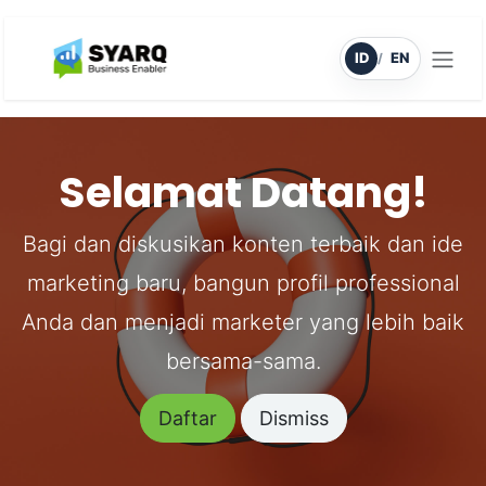
Skip ke Konten
ID
EN
/
Selamat Datang!
Bagi dan diskusikan konten terbaik dan ide
marketing baru, bangun profil professional
Anda dan menjadi marketer yang lebih baik
bersama-sama.
Daftar
Dismiss